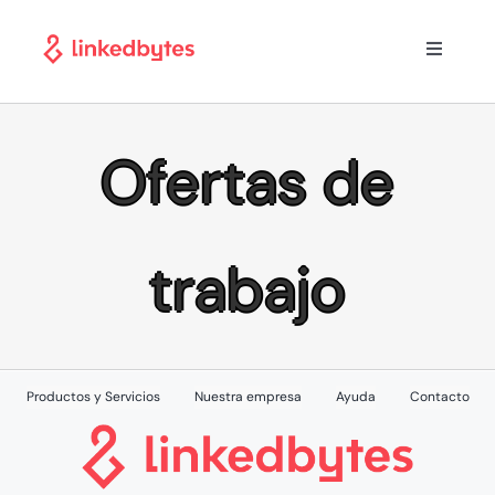
Saltar
al
Toggle
contenido
Navigati
Inicio
Ofertas de
Casos de Exito
Productos y Servicios
trabajo
Empleos
Nuestra Empresa
Productos y Servicios
Nuestra empresa
Ayuda
Contacto
Ayuda