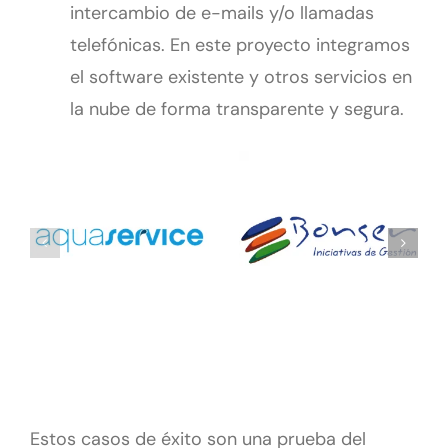
intercambio de e-mails y/o llamadas
telefónicas. En este proyecto integramos
el software existente y otros servicios en
la nube de forma transparente y segura.
Aplicación
Logística
de gestión
ice
Bidafarma
para
Bonser
Logística
Movilidad
ERP
Estos casos de éxito son una prueba del