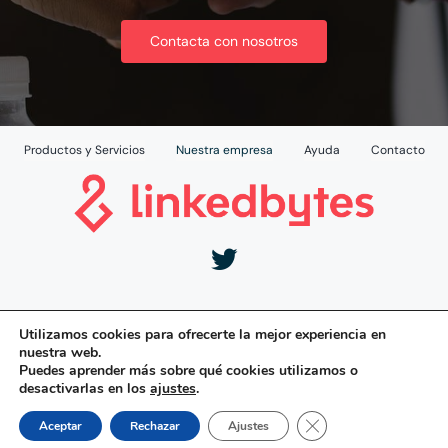
Contacta con nosotros
Productos y Servicios
Nuestra empresa
Ayuda
Contacto
Aviso Legal
|
Política de Privacidad
|
Política de
Utilizamos cookies para ofrecerte la mejor experiencia en
Cookies
nuestra web.
Puedes aprender más sobre qué cookies utilizamos o
desactivarlas en los
ajustes
.
Desarrollado por:
Cerrar el banner de 
Aceptar
Rechazar
Ajustes