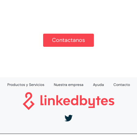
Cuéntanos tu proyecto y estaremos
encantados de ayudarte a desarrollarlo.
Contactanos
Productos y Servicios
Nuestra empresa
Ayuda
Contacto
Aviso Legal
|
Política de Privacidad
|
Política de