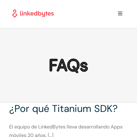
Saltar
al
Toggle
contenido
Navigati
Inicio
Casos de Exito
FAQs
Productos y Servicios
Empleos
¿Por qué Titanium SDK?
Nuestra Empresa
El equipo de LinkedBytes lleva desarrollando Apps
Ayuda
móviles 20 años, [...]